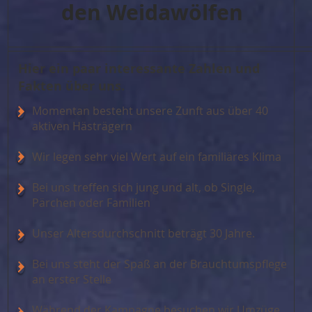
den Weidawölfen
Hier ein paar interessante Zahlen und
Fakten über uns.
Momentan besteht unsere Zunft aus über 40
aktiven Hästrägern
Wir legen sehr viel Wert auf ein familiäres Klima
Bei uns treffen sich jung und alt, ob Single,
Pärchen oder Familien
Unser Altersdurchschnitt beträgt 30 Jahre.
Bei uns steht der Spaß an der Brauchtumspflege
an erster Stelle
Während der Kampagne besuchen wir Umzüge