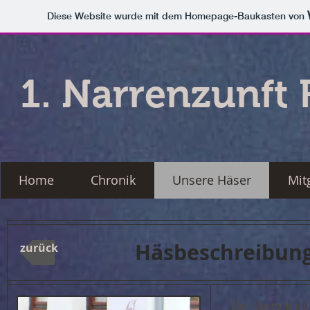
Diese Website wurde mit dem Homepage-Baukasten von
1. Narrenzunft 
Home
Chronik
Unsere Häser
Mit
Häsbeschreibung
zurück
Der Bertold ist